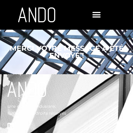
Panneau de gestion des cookies
MERCI VOTRE MESSAGE À ÉTÉ
ENVOYÉ !
Une création
Indusrank
©2023 – Tous droits réservés