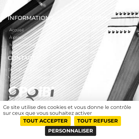
INFORMATIONS
MISSIONS
Accueil
Structure métallique
À propos
Chaudronnerie
Mentions légales
Serrurerie
Blog
Diagnostic
CONTACT
Tel : +33 (0) 3 20 60 06 02
Mail : kla@sarl-ando.com
Ce site utilise des cookies et vous donne le contrôle
sur ceux que vous souhaitez activer
TOUT ACCEPTER
TOUT REFUSER
PERSONNALISER