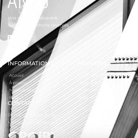
Une création
Indusrank
©2023 – Tous droits réservés
INFORMATIONS
MISSIONS
Accueil
Structure métallique
À propos
Chaudronnerie
Mentions légales
Serrurerie
Blog
Diagnostic
CONTACT
Tel : +33 (0) 3 20 60 06 02
Mail : kla@sarl-ando.com